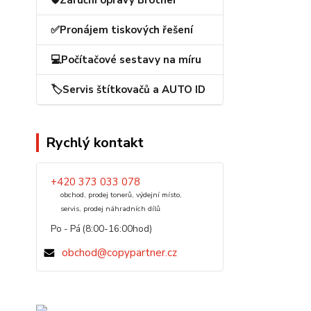
🛡️Záruční opravy Brother
✅Pronájem tiskových řešení
💻Počítačové sestavy na míru
🏷️Servis štítkovačů a AUTO ID
Rychlý kontakt
+420 373 033 078
obchod, prodej tonerů, výdejní místo,
servis, prodej náhradních dílů
Po - Pá (8:00-16:00hod)
obchod@copypartner.cz