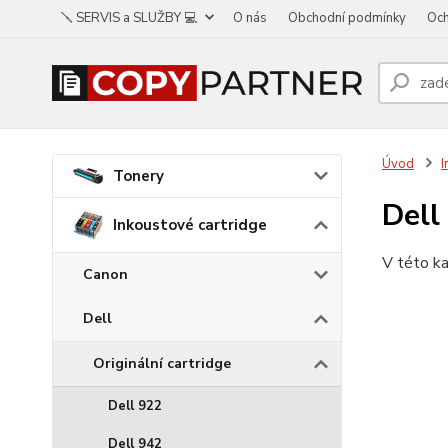
🪛 SERVIS a SLUŽBY 💻
O nás
Obchodní podmínky
Och
Úvod
I
Tonery
Dell
Inkoustové cartridge
V této ka
Canon
Dell
Originální cartridge
Dell 922
Dell 942