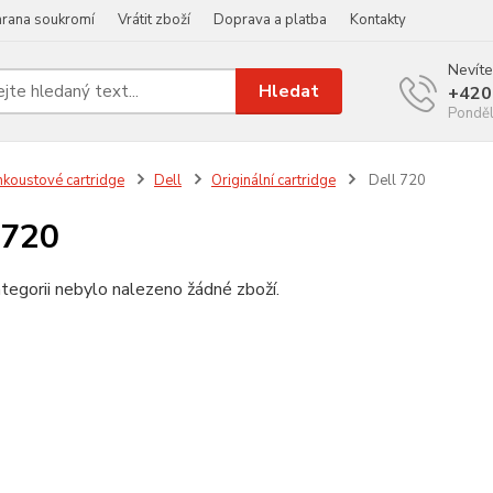
rana soukromí
Vrátit zboží
Doprava a platba
Kontakty
Nevíte
Hledat
+420
Ponděl
nkoustové cartridge
Dell
Originální cartridge
Dell 720
 720
tegorii nebylo nalezeno žádné zboží.