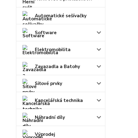
Automatické sešívačky
Software
Elektromobilita
Zavazadla a Batohy
Síťové prvky
Kancelářská technika
Náhradní díly
Výprodej