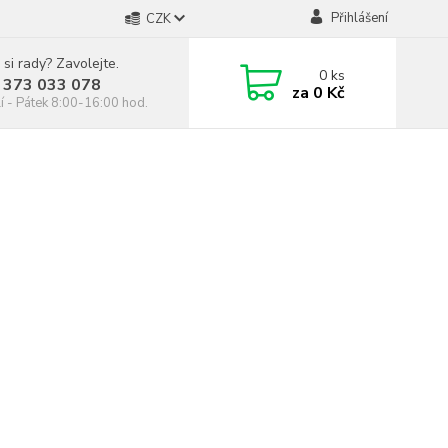
Přihlášení
CZK
 si rady? Zavolejte.
0
ks
 373 033 078
za
0 Kč
í - Pátek 8:00-16:00 hod.