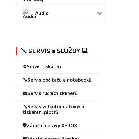
Audio
🪛 SERVIS a SLUŽBY 💻
⚙️Servis tiskáren
🔧Servis počítačů a notebooků
📟Servis ručních skenerů
🪛Servis velkoformátových
tiskáren, plotrů
🛡️Záruční opravy XEROX