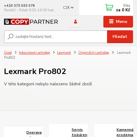
0
ks
+420 373 033 078
CZK
za
0 Kč
Pondělí - Pátek 8:00-16:00 hod.
Menu
Hledat
Úvod
Inkoustové cartridge
Lexmark
Originální cartridge
Lexmark
Pro802
Lexmark Pro802
V této kategorii nebylo nalezeno žádné zboží.
Servis
Kamenná
Doprava
tiskáren
prodejna