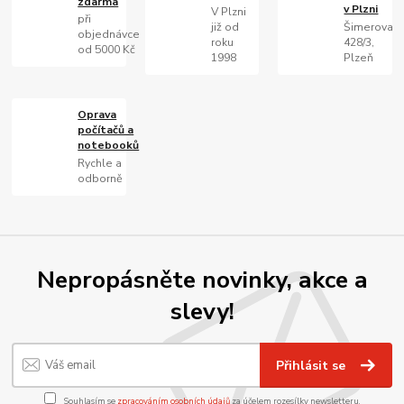
zdarma
v Plzni
V Plzni
při
již od
Šimerova
objednávce
roku
428/3,
od 5000 Kč
1998
Plzeň
Oprava
počítačů a
notebooků
Rychle a
odborně
Nepropásněte novinky, akce a
slevy!
Přihlásit se
Souhlasím se
zpracováním osobních údajů
za účelem rozesílky newsletteru.