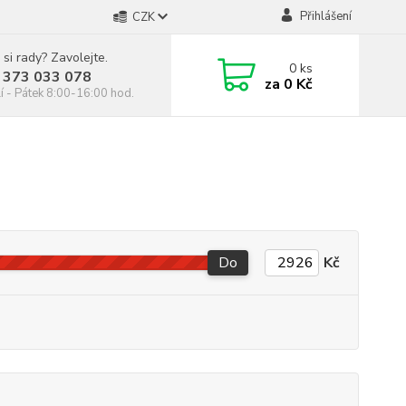
Přihlášení
CZK
 si rady? Zavolejte.
0
ks
 373 033 078
za
0 Kč
í - Pátek 8:00-16:00 hod.
Do
Kč