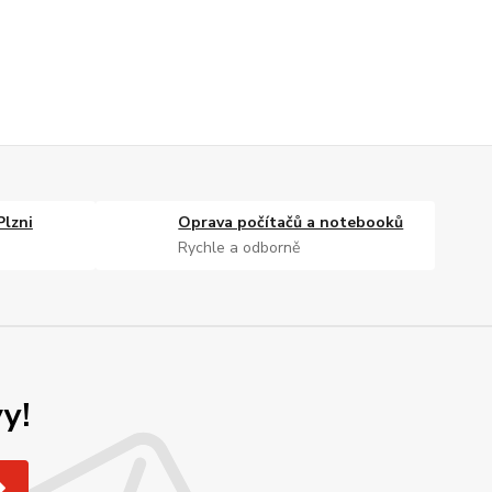
Plzni
Oprava počítačů a notebooků
Rychle a odborně
y!