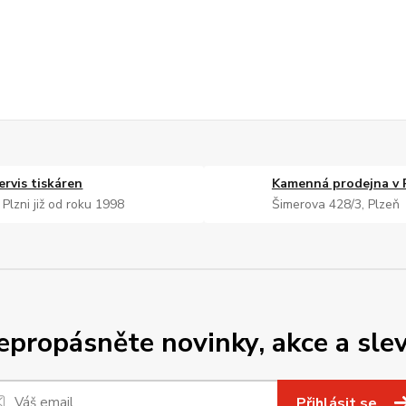
ervis tiskáren
Kamenná prodejna v 
 Plzni již od roku 1998
Šimerova 428/3, Plzeň
epropásněte novinky, akce a slev
Přihlásit se