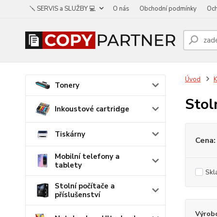
🪛 SERVIS a SLUŽBY 💻
O nás
Obchodní podmínky
Och
Úvod
K
Tonery
Stol
Inkoustové cartridge
Tiskárny
Cena:
Mobilní telefony a
tablety
Skl
Stolní počítače a
příslušenství
Výrob