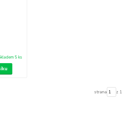
Skladem 5 ks
šíku
strana
z 1