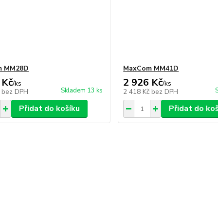
m MM28D
MaxCom MM41D
 Kč
2 926 Kč
/
ks
/
ks
Skladem 13 ks
č
bez DPH
2 418 Kč
bez DPH
Přidat do košíku
Přidat do ko