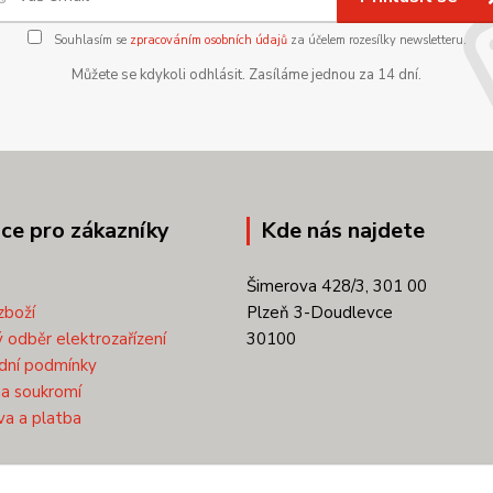
Souhlasím se
zpracováním osobních údajů
za účelem rozesílky newsletteru.
Můžete se kdykoli odhlásit. Zasíláme jednou za 14 dní.
ce pro zákazníky
Kde nás najdete
Šimerova 428/3, 301 00
zboží
Plzeň 3-Doudlevce
 odběr elektrozařízení
30100
dní podmínky
a soukromí
a a platba
kty