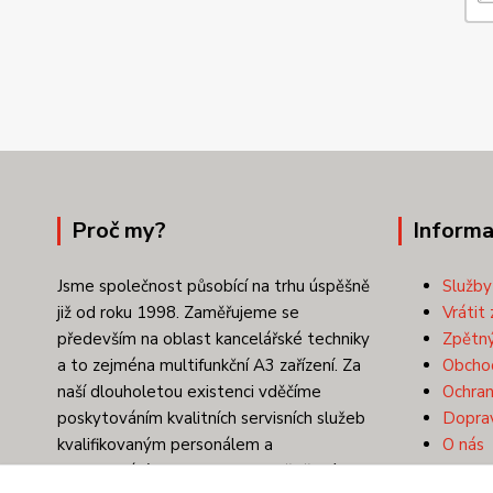
Proč my?
Informa
Jsme společnost působící na trhu úspěšně
Služby
již od roku 1998. Zaměřujeme se
Vrátit 
především na oblast kancelářské techniky
Zpětný
a to zejména multifunkční A3 zařízení. Za
Obcho
naší dlouholetou existenci vděčíme
Ochran
poskytováním kvalitních servisních služeb
Doprav
kvalifikovaným personálem a
O nás
provozováním a prodejem osvědčených
Konta