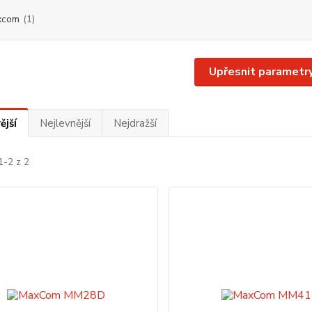
xcom
(1)
Upřesnit parametr
ější
Nejlevnější
Nejdražší
1-2 z 2