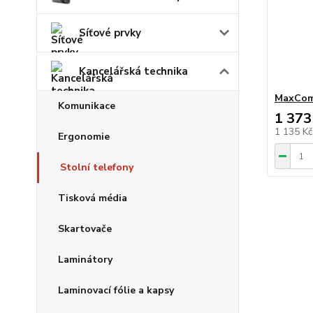
Síťové prvky
Kancelářská technika
MaxCo
Komunikace
1 373
1 135 K
Ergonomie
Stolní telefony
Tisková média
Skartovače
Laminátory
Laminovací fólie a kapsy