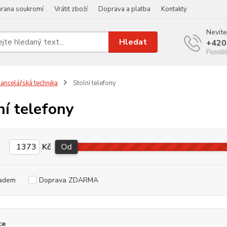
rana soukromí
Vrátit zboží
Doprava a platba
Kontakty
Nevíte
Hledat
+420
Ponděl
ancelářská technika
Stolní telefony
ní telefony
Kč
Od
adem
Doprava ZDARMA
ce