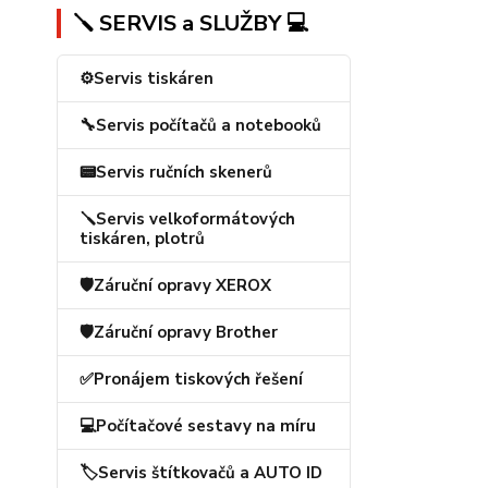
🪛 SERVIS a SLUŽBY 💻
⚙️Servis tiskáren
🔧Servis počítačů a notebooků
📟Servis ručních skenerů
🪛Servis velkoformátových
tiskáren, plotrů
🛡️Záruční opravy XEROX
🛡️Záruční opravy Brother
✅Pronájem tiskových řešení
💻Počítačové sestavy na míru
🏷️Servis štítkovačů a AUTO ID