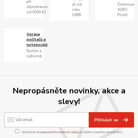
při
již od
Šimerova
objednávce
roku
428/3,
od 5000 Kč
1998
Plzeň
Oprava
počítačů a
notebooků
Rychle a
odborně
Nepropásněte novinky, akce a
slevy!
Přihlásit se
Souhlasím se
zpracováním osobních údajů
za účelem rozesílky newsletteru.