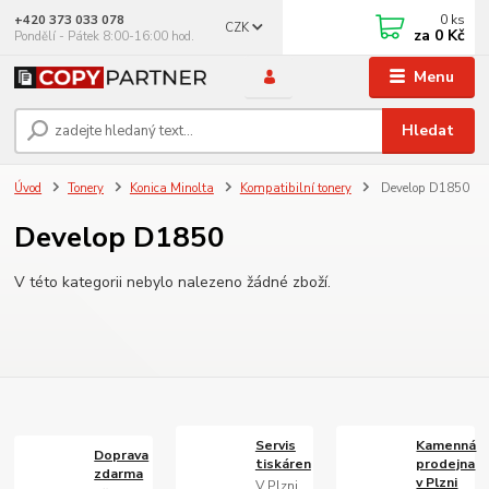
0
ks
+420 373 033 078
CZK
za
0 Kč
Pondělí - Pátek 8:00-16:00 hod.
Menu
Hledat
Úvod
Tonery
Konica Minolta
Kompatibilní tonery
Develop D1850
Develop D1850
V této kategorii nebylo nalezeno žádné zboží.
Servis
Kamenná
Doprava
tiskáren
prodejna
zdarma
v Plzni
V Plzni