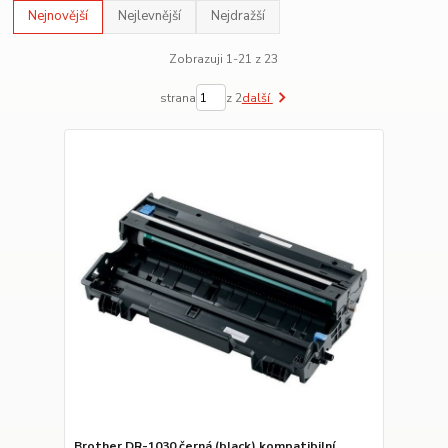
Nejnovější
Nejlevnější
Nejdražší
Zobrazuji 1-21 z 23
strana
z 2
další
Brother DR-1030 černá (black) kompatibilní