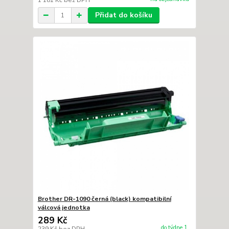
1 181 Kč
bez DPH
Přidat do košíku
Brother DR-1090 černá (black) kompatibilní
válcová jednotka
289 Kč
do týdne 1
239 Kč
bez DPH