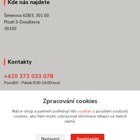
Kde nás najdete
Šimerova 428/3, 301 00
Plzeň 3-Doudlevce
30100
Kontakty
+420 373 033 078
Pondělí - Pátek 8:00-16:00 hod.
info@copypartner.cz
Zpracování cookies
Náš e-shop a partneři potřebují Váš
souhlas
s použitím souborů
cookies, aby Vám mohli zobrazovat informace týkající se Vašich
zájmů.
Upravit sběr cookies.
Souhlasím
Nastavení