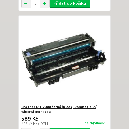
Přidat do košíku
Brother DR-7000 černá (black) kompatibilní
válcová jednotka
589 Kč
na objednávku
487 Kč
bez DPH