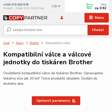
0
ks
+420 373 033 078
CZK
za
0 Kč
Pondělí - Pátek 8:00-16:00 hod.
Menu
Hledat
Úvod
Tonery
Brother
Kompatibilní válce
Kompatibilní válce a válcové
jednotky do tiskáren Brother
Osvědčené kompatibilní válce do tiskáren Brother. Opravujeme
tiskárny více jak 20 let! Tisíce produktů skladem. Dodání do
druhého dne.
Upřesnit parametry