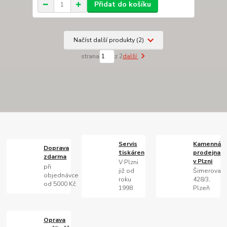
Přidat do košíku
Načíst další produkty (2)
strana
z 2
další
Servis
Kamenná
Doprava
tiskáren
prodejna
zdarma
v Plzni
V Plzni
při
již od
Šimerova
objednávce
roku
428/3,
od 5000 Kč
1998
Plzeň
Oprava