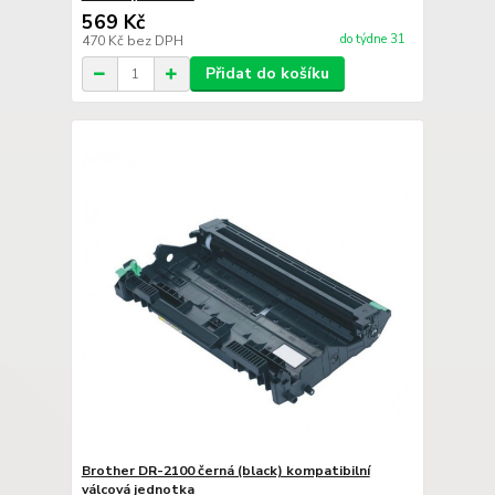
569 Kč
do týdne 31
470 Kč
bez DPH
Přidat do košíku
Brother DR-2100 černá (black) kompatibilní
válcová jednotka