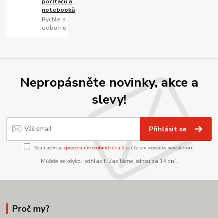
počítačů a
notebooků
Rychle a
odborně
Nepropásněte novinky, akce a
slevy!
Přihlásit se
Souhlasím se
zpracováním osobních údajů
za účelem rozesílky newsletteru.
Můžete se kdykoli odhlásit. Zasíláme jednou za 14 dní.
Proč my?