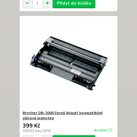
Přidat do košíku
Brother DR-2000 černá (black) kompatibilní
válcová jednotka
399 Kč
do týdne 10
330 Kč
bez DPH