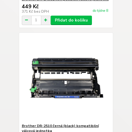
449 Kč
do týdne 8
371 Kč
bez DPH
Přidat do košíku
Brother DR-2510 černá (black) kompatibilní
válcová jednotka