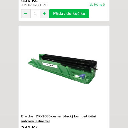
459 Kč
do týdne 5
379 Kč
bez DPH
Přidat do košíku
Brother DR-1050 černá (black) kompatibilní
válcová jednotka