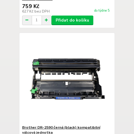
759 Kč
do týdne 5
627 Kč
bez DPH
Přidat do košíku
Brother DR-2590 černá (black) kompatibilní
válcová jednotka