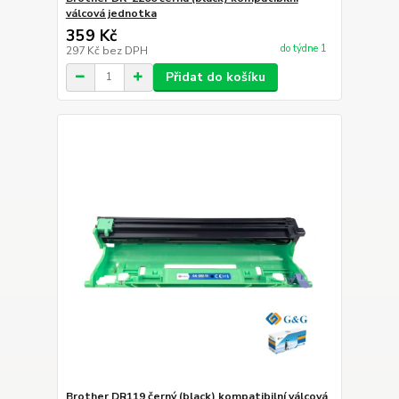
válcová jednotka
359 Kč
do týdne 1
297 Kč
bez DPH
Přidat do košíku
Brother DR119 černý (black) kompatibilní válcová