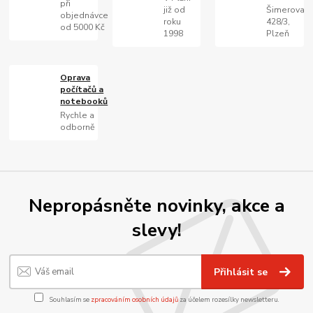
při
již od
Šimerova
objednávce
roku
428/3,
od 5000 Kč
1998
Plzeň
Oprava
počítačů a
notebooků
Rychle a
odborně
Nepropásněte novinky, akce a
slevy!
Přihlásit se
Souhlasím se
zpracováním osobních údajů
za účelem rozesílky newsletteru.