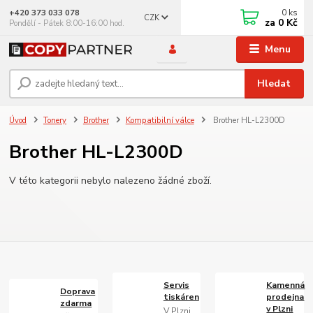
0
ks
+420 373 033 078
CZK
za
0 Kč
Pondělí - Pátek 8:00-16:00 hod.
Menu
Hledat
Úvod
Tonery
Brother
Kompatibilní válce
Brother HL-L2300D
Brother HL-L2300D
V této kategorii nebylo nalezeno žádné zboží.
Servis
Kamenná
Doprava
tiskáren
prodejna
zdarma
v Plzni
V Plzni