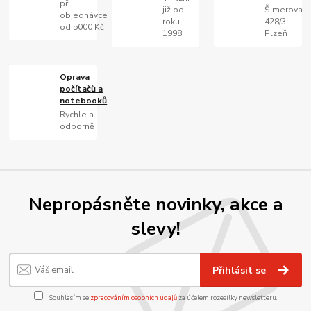
při
již od
Šimerova
objednávce
roku
428/3,
od 5000 Kč
1998
Plzeň
Oprava
počítačů a
notebooků
Rychle a
odborně
Nepropásněte novinky, akce a
slevy!
Přihlásit se
Souhlasím se
zpracováním osobních údajů
za účelem rozesílky newsletteru.