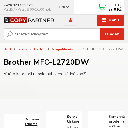
0
ks
+420 373 033 078
CZK
za
0 Kč
Pondělí - Pátek 8:00-16:00 hod.
Menu
Hledat
Úvod
Tonery
Brother
Kompatibilní válce
Brother MFC-L2720DW
Brother MFC-L2720DW
V této kategorii nebylo nalezeno žádné zboží.
Servis
Kamenná
Doprava
tiskáren
prodejna
zdarma
v Plzni
V Plzni