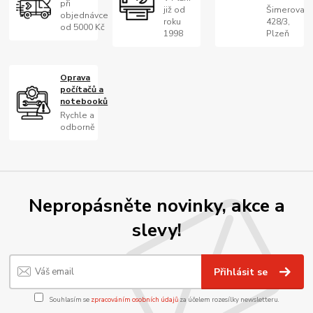
při
již od
Šimerova
objednávce
roku
428/3,
od 5000 Kč
1998
Plzeň
Oprava
počítačů a
notebooků
Rychle a
odborně
Nepropásněte novinky, akce a
slevy!
Přihlásit se
Souhlasím se
zpracováním osobních údajů
za účelem rozesílky newsletteru.