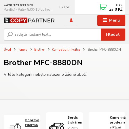
0
ks
+420 373 033 078
CZK
za
0 Kč
Pondělí - Pátek 8:00-16:00 hod.
Menu
Hledat
Úvod
Tonery
Brother
Kompatibilní válce
Brother MFC-8880DN
Brother MFC-8880DN
V této kategorii nebylo nalezeno žádné zboží.
Servis
Kamenná
Doprava
tiskáren
prodejna
zdarma
v Plzni
V Plzni