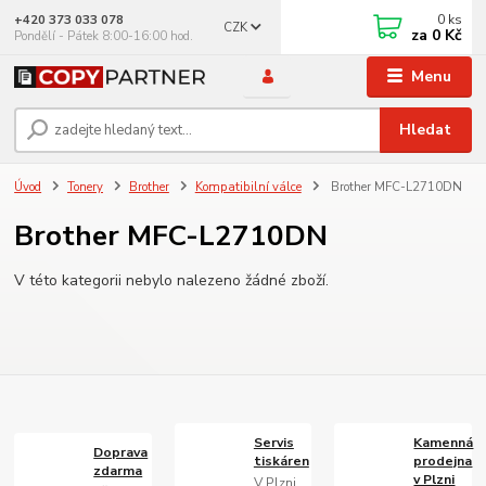
0
ks
+420 373 033 078
CZK
za
0 Kč
Pondělí - Pátek 8:00-16:00 hod.
Menu
Hledat
Úvod
Tonery
Brother
Kompatibilní válce
Brother MFC-L2710DN
Brother MFC-L2710DN
V této kategorii nebylo nalezeno žádné zboží.
Servis
Kamenná
Doprava
tiskáren
prodejna
zdarma
v Plzni
V Plzni