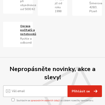
při
již od
Šimerova
objednávce
roku
428/3,
od 5000 Kč
1998
Plzeň
Oprava
počítačů a
notebooků
Rychle a
odborně
Nepropásněte novinky, akce a
slevy!
Přihlásit se
Souhlasím se
zpracováním osobních údajů
za účelem rozesílky newsletteru.