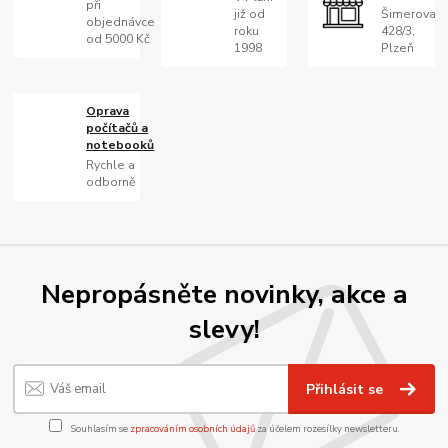
při
již od
Šimerova
objednávce
roku
428/3,
od 5000 Kč
1998
Plzeň
Oprava
počítačů a
notebooků
Rychle a
odborně
Nepropásněte novinky, akce a
slevy!
Přihlásit se
Souhlasím se
zpracováním osobních údajů
za účelem rozesílky newsletteru.