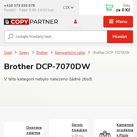
0
ks
+420 373 033 078
CZK
za
0 Kč
Pondělí - Pátek 8:00-16:00 hod.
Menu
Hledat
Úvod
Tonery
Brother
Kompatibilní válce
Brother DCP-7070DW
Brother DCP-7070DW
V této kategorii nebylo nalezeno žádné zboží.
Servis
Kamenná
Doprava
tiskáren
prodejna
zdarma
v Plzni
V Plzni