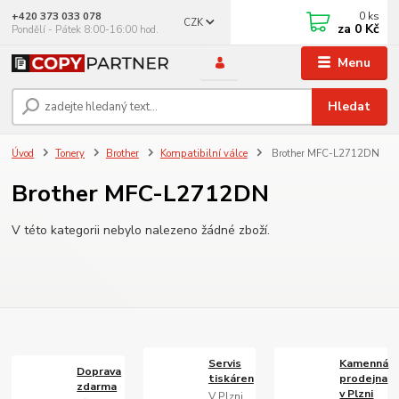
0
ks
+420 373 033 078
CZK
za
0 Kč
Pondělí - Pátek 8:00-16:00 hod.
Menu
Hledat
Úvod
Tonery
Brother
Kompatibilní válce
Brother MFC-L2712DN
Brother MFC-L2712DN
V této kategorii nebylo nalezeno žádné zboží.
Servis
Kamenná
Doprava
tiskáren
prodejna
zdarma
v Plzni
V Plzni