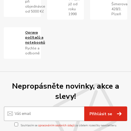
při
již od
Šimerova
objednávce
roku
428/3,
od 5000 Kč
1998
Plzeň
Oprava
počítačů a
notebooků
Rychle a
odborně
Nepropásněte novinky, akce a
slevy!
Přihlásit se
Souhlasím se
zpracováním osobních údajů
za účelem rozesílky newsletteru.