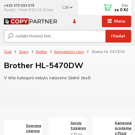
0
ks
+420 373 033 078
CZK
za
0 Kč
Pondělí - Pátek 8:00-16:00 hod.
Menu
Hledat
Úvod
Tonery
Brother
Kompatibilní válce
Brother HL-5470DW
Brother HL-5470DW
V této kategorii nebylo nalezeno žádné zboží.
Servis
Kamenná
Doprava
tiskáren
prodejna
zdarma
v Plzni
V Plzni