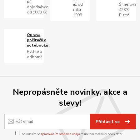
při
již od
Šimerova
objednávce
roku
428/3,
od 5000 Kč
1998
Plzeň
Oprava
počítačů a
notebooků
Rychle a
odborně
Nepropásněte novinky, akce a
slevy!
Přihlásit se
Souhlasím se
zpracováním osobních údajů
za účelem rozesílky newsletteru.