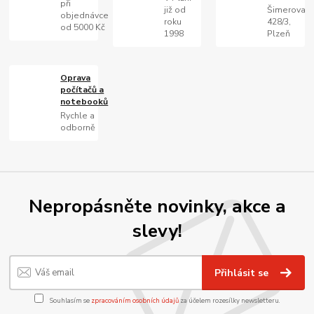
při
již od
Šimerova
objednávce
roku
428/3,
od 5000 Kč
1998
Plzeň
Oprava
počítačů a
notebooků
Rychle a
odborně
Nepropásněte novinky, akce a
slevy!
Přihlásit se
Souhlasím se
zpracováním osobních údajů
za účelem rozesílky newsletteru.