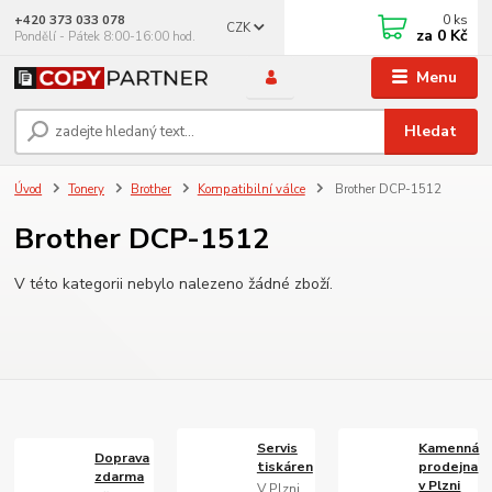
0
ks
+420 373 033 078
CZK
za
0 Kč
Pondělí - Pátek 8:00-16:00 hod.
Menu
Hledat
Úvod
Tonery
Brother
Kompatibilní válce
Brother DCP-1512
Brother DCP-1512
V této kategorii nebylo nalezeno žádné zboží.
Servis
Kamenná
Doprava
tiskáren
prodejna
zdarma
v Plzni
V Plzni