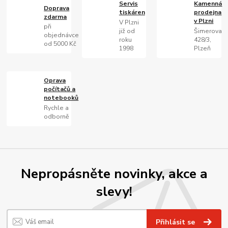
Servis
Kamenná
Doprava
tiskáren
prodejna
zdarma
v Plzni
V Plzni
při
již od
Šimerova
objednávce
roku
428/3,
od 5000 Kč
1998
Plzeň
Oprava
počítačů a
notebooků
Rychle a
odborně
Nepropásněte novinky, akce a
slevy!
Přihlásit se