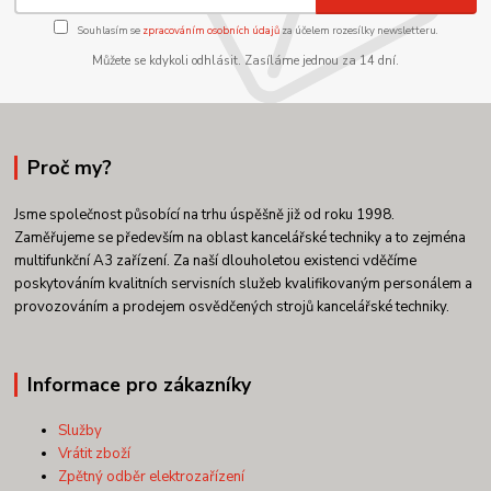
Souhlasím se
zpracováním osobních údajů
za účelem rozesílky newsletteru.
Můžete se kdykoli odhlásit. Zasíláme jednou za 14 dní.
Proč my?
Jsme společnost působící na trhu úspěšně již od roku 1998.
Zaměřujeme se především na oblast kancelářské techniky a to zejména
multifunkční A3 zařízení. Za naší dlouholetou existenci vděčíme
poskytováním kvalitních servisních služeb kvalifikovaným personálem a
provozováním a prodejem osvědčených strojů kancelářské techniky.
Informace pro zákazníky
Služby
Vrátit zboží
Zpětný odběr elektrozařízení