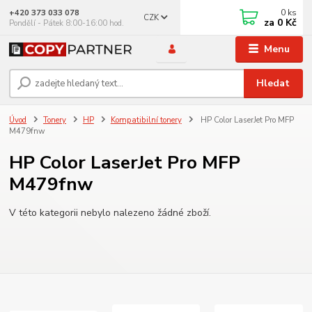
0
ks
+420 373 033 078
CZK
za
0 Kč
Pondělí - Pátek 8:00-16:00 hod.
Menu
Hledat
Úvod
Tonery
HP
Kompatibilní tonery
HP Color LaserJet Pro MFP
M479fnw
HP Color LaserJet Pro MFP
M479fnw
V této kategorii nebylo nalezeno žádné zboží.