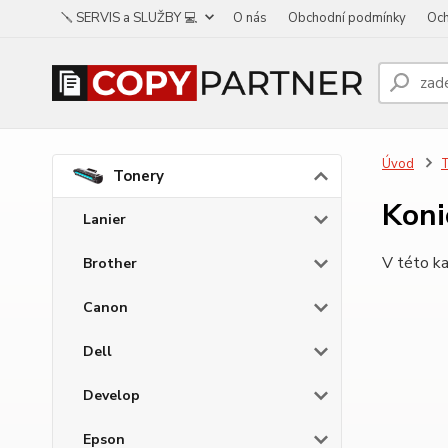
🪛 SERVIS a SLUŽBY 💻
O nás
Obchodní podmínky
Och
Úvod
Tonery
Koni
Lanier
V této ka
Brother
Canon
Dell
Develop
Epson