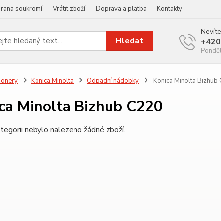
rana soukromí
Vrátit zboží
Doprava a platba
Kontakty
Nevíte
Hledat
+420
Ponděl
Tonery
Konica Minolta
Odpadní nádobky
Konica Minolta Bizhub
ca Minolta Bizhub C220
tegorii nebylo nalezeno žádné zboží.