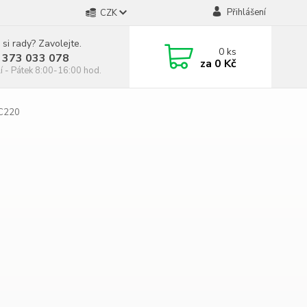
Přihlášení
CZK
 si rady? Zavolejte.
0
ks
 373 033 078
za
0 Kč
í - Pátek 8:00-16:00 hod.
 C220