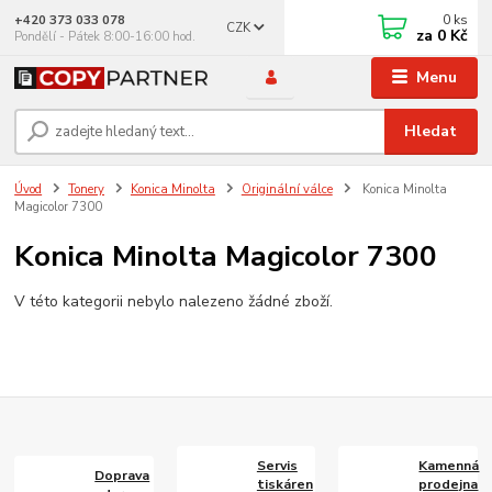
0
ks
+420 373 033 078
CZK
za
0 Kč
Pondělí - Pátek 8:00-16:00 hod.
Menu
Hledat
Úvod
Tonery
Konica Minolta
Originální válce
Konica Minolta
Magicolor 7300
Konica Minolta Magicolor 7300
V této kategorii nebylo nalezeno žádné zboží.
Servis
Kamenná
Doprava
tiskáren
prodejna