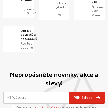
zdarma
v Plzni
V Plzni
při
již od
Šimerova
objednávce
roku
428/3,
od 5000 Kč
1998
Plzeň
Oprava
počítačů a
notebooků
Rychle a
odborně
Nepropásněte novinky, akce a
slevy!
Přihlásit se
Souhlasím se
zpracováním osobních údajů
za účelem rozesílky newsletteru.