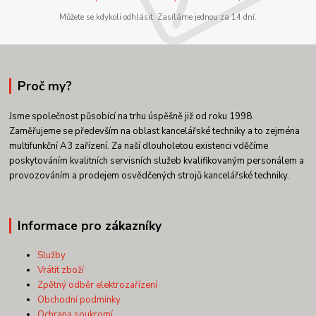
Můžete se kdykoli odhlásit. Zasíláme jednou za 14 dní.
Proč my?
Jsme společnost působící na trhu úspěšně již od roku 1998.
Zaměřujeme se především na oblast kancelářské techniky a to zejména
multifunkční A3 zařízení. Za naší dlouholetou existenci vděčíme
poskytováním kvalitních servisních služeb kvalifikovaným personálem a
provozováním a prodejem osvědčených strojů kancelářské techniky.
Informace pro zákazníky
Služby
Vrátit zboží
Zpětný odběr elektrozařízení
Obchodní podmínky
Ochrana soukromí