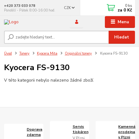
0
ks
+420 373 033 078
CZK
za
0 Kč
Pondělí - Pátek 8:00-16:00 hod.
Menu
Hledat
Úvod
Tonery
Kyocera Mita
Originální tonery
Kyocera FS-9130
Kyocera FS-9130
V této kategorii nebylo nalezeno žádné zboží.
Servis
Kamenná
Doprava
tiskáren
prodejna
zdarma
v Plzni
V Plzni