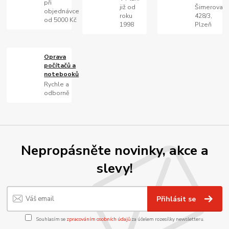
při
již od
Šimerova
objednávce
roku
428/3,
od 5000 Kč
1998
Plzeň
Oprava
počítačů a
notebooků
Rychle a
odborně
Nepropásněte novinky, akce a
slevy!
Přihlásit se
Souhlasím se
zpracováním osobních údajů
za účelem rozesílky newsletteru.