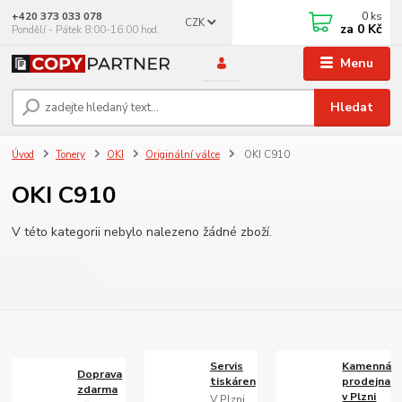
0
ks
+420 373 033 078
CZK
za
0 Kč
Pondělí - Pátek 8:00-16:00 hod.
Menu
Hledat
Úvod
Tonery
OKI
Originální válce
OKI C910
OKI C910
V této kategorii nebylo nalezeno žádné zboží.
Servis
Kamenná
Doprava
tiskáren
prodejna
zdarma
v Plzni
V Plzni