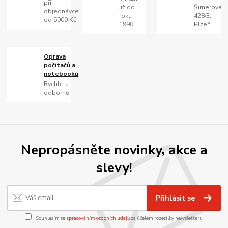
při
již od
Šimerova
objednávce
roku
428/3,
od 5000 Kč
1998
Plzeň
Oprava
počítačů a
notebooků
Rychle a
odborně
Nepropásněte novinky, akce a
slevy!
Přihlásit se
Souhlasím se
zpracováním osobních údajů
za účelem rozesílky newsletteru.