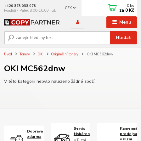
0
ks
+420 373 033 078
CZK
za
0 Kč
Pondělí - Pátek 8:00-16:00 hod.
Menu
Hledat
Úvod
Tonery
OKI
Originální tonery
OKI MC562dnw
OKI MC562dnw
V této kategorii nebylo nalezeno žádné zboží.
Servis
Kamenná
Doprava
tiskáren
prodejna
zdarma
v Plzni
V Plzni