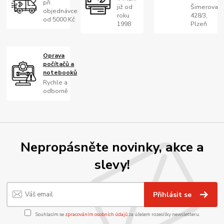
při
již od
Šimerova
objednávce
roku
428/3,
od 5000 Kč
1998
Plzeň
Oprava
počítačů a
notebooků
Rychle a
odborně
Nepropásněte novinky, akce a
slevy!
Přihlásit se
Souhlasím se
zpracováním osobních údajů
za účelem rozesílky newsletteru.