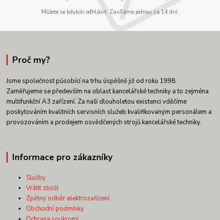
Můžete se kdykoli odhlásit. Zasíláme jednou za 14 dní.
Proč my?
Jsme společnost působící na trhu úspěšně již od roku 1998.
Zaměřujeme se především na oblast kancelářské techniky a to zejména
multifunkční A3 zařízení. Za naší dlouholetou existenci vděčíme
poskytováním kvalitních servisních služeb kvalifikovaným personálem a
provozováním a prodejem osvědčených strojů kancelářské techniky.
Informace pro zákazníky
Služby
Vrátit zboží
Zpětný odběr elektrozařízení
Obchodní podmínky
Ochrana soukromí