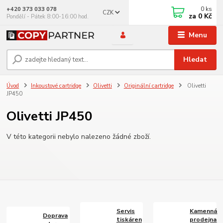
0
ks
+420 373 033 078
CZK
za
0 Kč
Pondělí - Pátek 8:00-16:00 hod.
Menu
Hledat
Úvod
Inkoustové cartridge
Olivetti
Originální cartridge
Olivetti
JP450
Olivetti JP450
V této kategorii nebylo nalezeno žádné zboží.
Servis
Kamenná
Doprava
tiskáren
prodejna