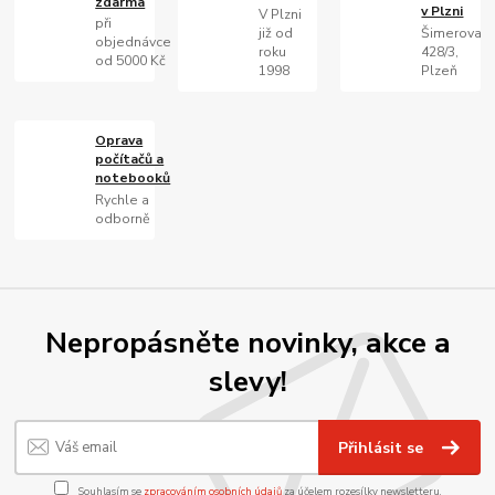
zdarma
v Plzni
V Plzni
při
již od
Šimerova
objednávce
roku
428/3,
od 5000 Kč
1998
Plzeň
Oprava
počítačů a
notebooků
Rychle a
odborně
Nepropásněte novinky, akce a
slevy!
Přihlásit se
Souhlasím se
zpracováním osobních údajů
za účelem rozesílky newsletteru.