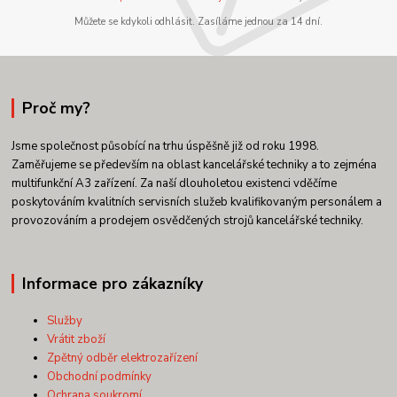
Můžete se kdykoli odhlásit. Zasíláme jednou za 14 dní.
Proč my?
Jsme společnost působící na trhu úspěšně již od roku 1998.
Zaměřujeme se především na oblast kancelářské techniky a to zejména
multifunkční A3 zařízení. Za naší dlouholetou existenci vděčíme
poskytováním kvalitních servisních služeb kvalifikovaným personálem a
provozováním a prodejem osvědčených strojů kancelářské techniky.
Informace pro zákazníky
Služby
Vrátit zboží
Zpětný odběr elektrozařízení
Obchodní podmínky
Ochrana soukromí