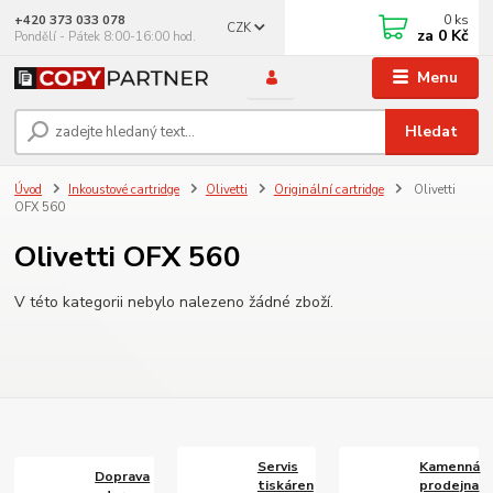
0
ks
+420 373 033 078
CZK
za
0 Kč
Pondělí - Pátek 8:00-16:00 hod.
Menu
Hledat
Úvod
Inkoustové cartridge
Olivetti
Originální cartridge
Olivetti
OFX 560
Olivetti OFX 560
V této kategorii nebylo nalezeno žádné zboží.
Servis
Kamenná
Doprava
tiskáren
prodejna