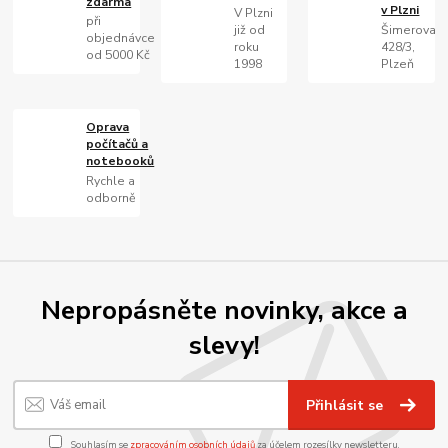
zdarma
v Plzni
V Plzni
při
již od
Šimerova
objednávce
roku
428/3,
od 5000 Kč
1998
Plzeň
Oprava
počítačů a
notebooků
Rychle a
odborně
Nepropásněte novinky, akce a
slevy!
Přihlásit se
Souhlasím se
zpracováním osobních údajů
za účelem rozesílky newsletteru.