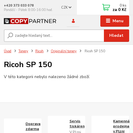
0
ks
+420 373 033 078
CZK
za
0 Kč
Pondělí - Pátek 8:00-16:00 hod.
Menu
Hledat
Úvod
Tonery
Ricoh
Originální tonery
Ricoh SP 150
Ricoh SP 150
V této kategorii nebylo nalezeno žádné zboží.
Servis
Kamenná
Doprava
tiskáren
prodejna
zdarma
v Plzni
V Plzni