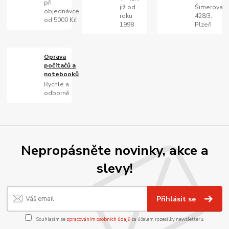
při
již od
Šimerova
objednávce
roku
428/3,
od 5000 Kč
1998
Plzeň
Oprava
počítačů a
notebooků
Rychle a
odborně
Nepropásněte novinky, akce a
slevy!
Přihlásit se
Souhlasím se
zpracováním osobních údajů
za účelem rozesílky newsletteru.