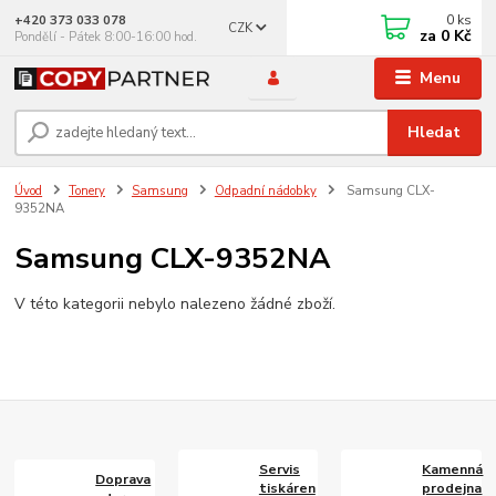
0
ks
+420 373 033 078
CZK
za
0 Kč
Pondělí - Pátek 8:00-16:00 hod.
Menu
Hledat
Úvod
Tonery
Samsung
Odpadní nádobky
Samsung CLX-
9352NA
Samsung CLX-9352NA
V této kategorii nebylo nalezeno žádné zboží.
Servis
Kamenná
Doprava
tiskáren
prodejna