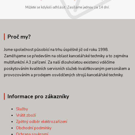
Můžete se kdykoli odhlásit. Zasíláme jednou za 14 dní.
Proč my?
Jsme společnost působící na trhu úspěšně již od roku 1998.
Zaměřujeme se především na oblast kancelářské techniky a to zejména
multifunkční A3 zařízení. Za naší dlouholetou existenci vděčíme
poskytováním kvalitních servisních služeb kvalifikovaným personálem a
provozováním a prodejem osvědčených strojů kancelářské techniky.
Informace pro zákazníky
Služby
Vrátit zboží
Zpětný odběr elektrozařízení
Obchodní podmínky
Ochrana soukromí