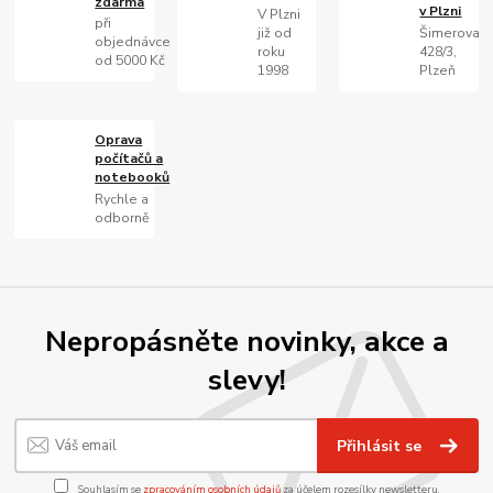
zdarma
v Plzni
V Plzni
při
již od
Šimerova
objednávce
roku
428/3,
od 5000 Kč
1998
Plzeň
Oprava
počítačů a
notebooků
Rychle a
odborně
Nepropásněte novinky, akce a
slevy!
Přihlásit se
Souhlasím se
zpracováním osobních údajů
za účelem rozesílky newsletteru.