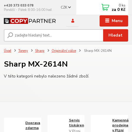
0
ks
+420 373 033 078
CZK
za
0 Kč
Pondělí - Pátek 8:00-16:00 hod.
Menu
Hledat
Úvod
Tonery
Sharp
Originální válce
Sharp MX-2614N
Sharp MX-2614N
V této kategorii nebylo nalezeno žádné zboží.
Servis
Kamenná
Doprava
tiskáren
prodejna
zdarma
v Plzni
V Plzni