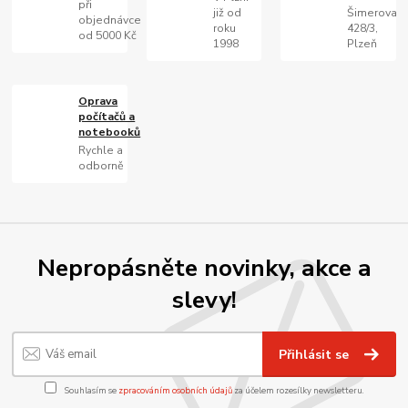
při
již od
Šimerova
objednávce
roku
428/3,
od 5000 Kč
1998
Plzeň
Oprava
počítačů a
notebooků
Rychle a
odborně
Nepropásněte novinky, akce a
slevy!
Přihlásit se
Souhlasím se
zpracováním osobních údajů
za účelem rozesílky newsletteru.