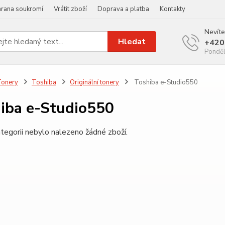
rana soukromí
Vrátit zboží
Doprava a platba
Kontakty
Nevíte
Hledat
+420
Ponděl
Tonery
Toshiba
Originální tonery
Toshiba e-Studio550
iba e-Studio550
tegorii nebylo nalezeno žádné zboží.