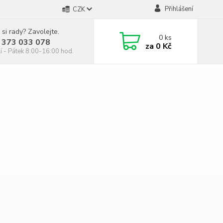
Přihlášení
CZK
 si rady? Zavolejte.
0
ks
 373 033 078
za
0 Kč
í - Pátek 8:00-16:00 hod.