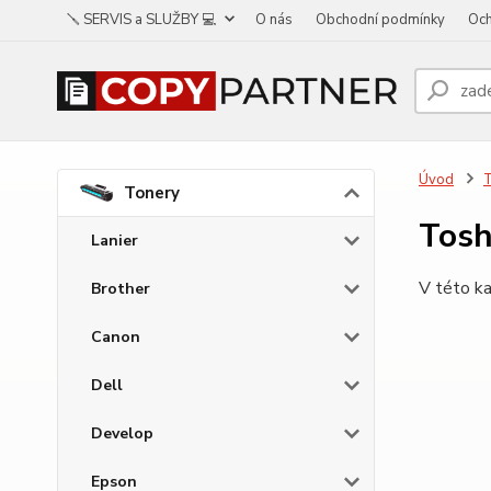
🪛 SERVIS a SLUŽBY 💻
O nás
Obchodní podmínky
Och
Úvod
Tonery
Tosh
Lanier
V této ka
Brother
Canon
Dell
Develop
Epson