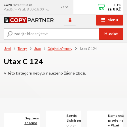
0
ks
+420 373 033 078
CZK
za
0 Kč
Pondělí - Pátek 8:00-16:00 hod.
Menu
Hledat
Úvod
Tonery
Utax
Originální tonery
Utax C 124
Utax C 124
V této kategorii nebylo nalezeno žádné zboží.
Servis
Kamenná
Doprava
tiskáren
prodejna
zdarma
v Plzni
V Plzni