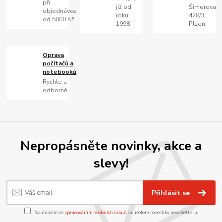
při
již od
Šimerova
objednávce
roku
428/3,
od 5000 Kč
1998
Plzeň
Oprava
počítačů a
notebooků
Rychle a
odborně
Nepropásněte novinky, akce a
slevy!
Přihlásit se
Souhlasím se
zpracováním osobních údajů
za účelem rozesílky newsletteru.