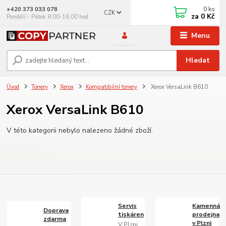
0
ks
+420 373 033 078
CZK
za
0 Kč
Pondělí - Pátek 8:00-16:00 hod.
Menu
Hledat
Úvod
Tonery
Xerox
Kompatibilní tonery
Xerox VersaLink B610
Xerox VersaLink B610
V této kategorii nebylo nalezeno žádné zboží.
Servis
Kamenná
Doprava
tiskáren
prodejna
zdarma
v Plzni
V Plzni