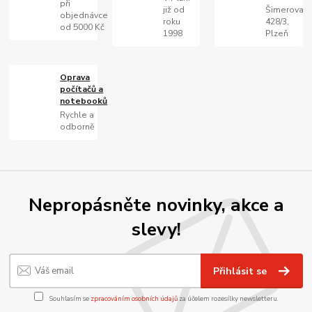
při
již od
Šimerova
objednávce
roku
428/3,
od 5000 Kč
1998
Plzeň
Oprava
počítačů a
notebooků
Rychle a
odborně
Nepropásněte novinky, akce a
slevy!
Přihlásit se
Souhlasím se
zpracováním osobních údajů
za účelem rozesílky newsletteru.