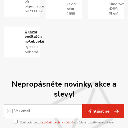
při
již od
Šimerova
objednávce
roku
428/3,
od 5000 Kč
1998
Plzeň
Oprava
počítačů a
notebooků
Rychle a
odborně
Nepropásněte novinky, akce a
slevy!
Přihlásit se
Souhlasím se
zpracováním osobních údajů
za účelem rozesílky newsletteru.