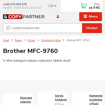
0
ks
+420 373 033 078
CZK
za
0 Kč
Pondělí - Pátek 8:00-16:00 hod.
Menu
Hledat
Úvod
Tonery
Epson
Originální válce
Brother MFC-9760
Brother MFC-9760
V této kategorii nebylo nalezeno žádné zboží.
Servis
Kamenná
Doprava
tiskáren
prodejna
zdarma
v Plzni
V Plzni