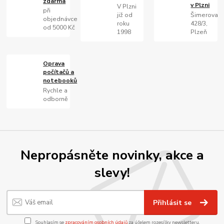
zdarma
v Plzni
V Plzni
při
již od
Šimerova
objednávce
roku
428/3,
od 5000 Kč
1998
Plzeň
Oprava
počítačů a
notebooků
Rychle a
odborně
Nepropásněte novinky, akce a
slevy!
Přihlásit se
Souhlasím se
zpracováním osobních údajů
za účelem rozesílky newsletteru.