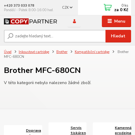
0
ks
+420 373 033 078
CZK
za
0 Kč
Pondělí - Pátek 8:00-16:00 hod.
Menu
Hledat
Úvod
Inkoustové cartridge
Brother
Kompatibilní cartridge
Brother
MFC-680CN
Brother MFC-680CN
V této kategorii nebylo nalezeno žádné zboží.
Servis
Kamenná
Doprava
tiskáren
prodejna