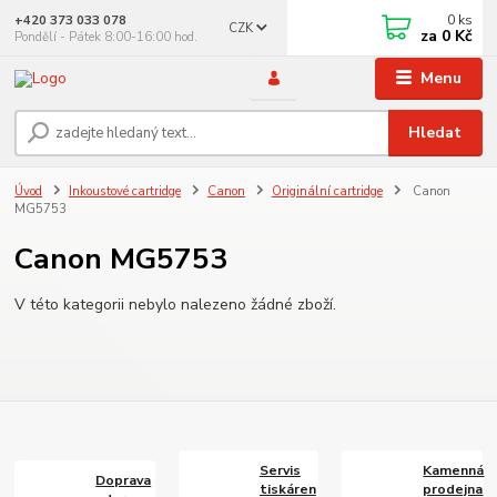
0
ks
+420 373 033 078
CZK
za
0 Kč
Pondělí - Pátek 8:00-16:00 hod.
Menu
Hledat
Úvod
Inkoustové cartridge
Canon
Originální cartridge
Canon
MG5753
Canon MG5753
V této kategorii nebylo nalezeno žádné zboží.
Servis
Kamenná
Doprava
tiskáren
prodejna