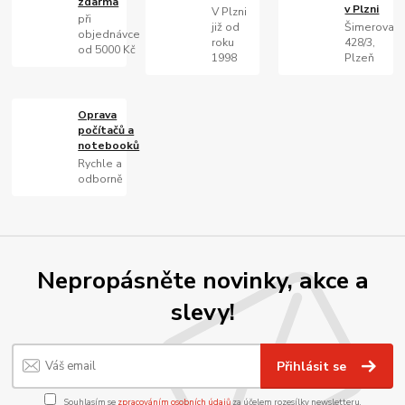
zdarma
v Plzni
V Plzni
při
již od
Šimerova
objednávce
roku
428/3,
od 5000 Kč
1998
Plzeň
Oprava
počítačů a
notebooků
Rychle a
odborně
Nepropásněte novinky, akce a
slevy!
Přihlásit se
Souhlasím se
zpracováním osobních údajů
za účelem rozesílky newsletteru.