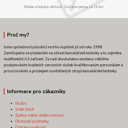
Můžete se kdykoli odhlásit. Zasíláme jednou za 14 dní.
Proč my?
Jsme společnost působící na trhu úspěšně již od roku 1998.
Zaměřujeme se především na oblast kancelářské techniky a to zejména
multifunkční A3 zařízení. Za naší dlouholetou existenci vděčíme
poskytováním kvalitních servisních služeb kvalifikovaným personálem a
provozováním a prodejem osvědčených strojů kancelářské techniky.
Informace pro zákazníky
Služby
Vrátit zboží
Zpětný odběr elektrozařízení
Obchodní podmínky
Ochrana soukromí