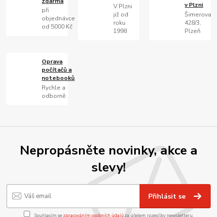
zdarma
v Plzni
V Plzni
při
již od
Šimerova
objednávce
roku
428/3,
od 5000 Kč
1998
Plzeň
Oprava
počítačů a
notebooků
Rychle a
odborně
Nepropásněte novinky, akce a
slevy!
Přihlásit se
Souhlasím se
zpracováním osobních údajů
za účelem rozesílky newsletteru.