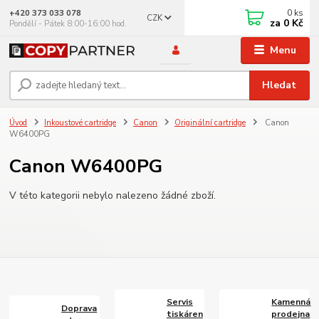
0
ks
+420 373 033 078
CZK
za
0 Kč
Pondělí - Pátek 8:00-16:00 hod.
Menu
Hledat
Úvod
Inkoustové cartridge
Canon
Originální cartridge
Canon
W6400PG
Canon W6400PG
V této kategorii nebylo nalezeno žádné zboží.
Servis
Kamenná
Doprava
tiskáren
prodejna