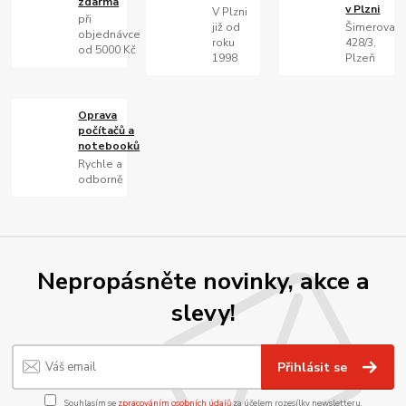
zdarma
v Plzni
V Plzni
při
již od
Šimerova
objednávce
roku
428/3,
od 5000 Kč
1998
Plzeň
Oprava
počítačů a
notebooků
Rychle a
odborně
Nepropásněte novinky, akce a
slevy!
Přihlásit se
Souhlasím se
zpracováním osobních údajů
za účelem rozesílky newsletteru.