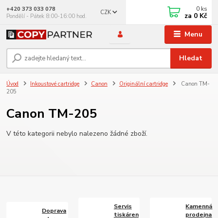
0
ks
+420 373 033 078
CZK
za
0 Kč
Pondělí - Pátek 8:00-16:00 hod.
Menu
Hledat
Úvod
Inkoustové cartridge
Canon
Originální cartridge
Canon TM-
205
Canon TM-205
V této kategorii nebylo nalezeno žádné zboží.
Servis
Kamenná
Doprava
tiskáren
prodejna