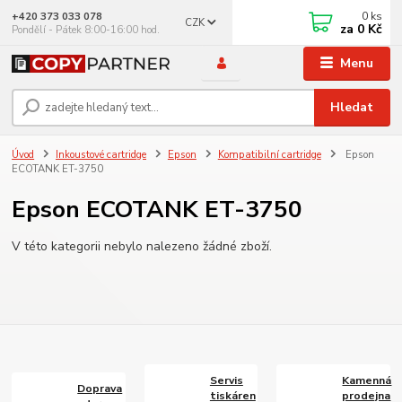
0
ks
+420 373 033 078
CZK
za
0 Kč
Pondělí - Pátek 8:00-16:00 hod.
Menu
Hledat
Úvod
Inkoustové cartridge
Epson
Kompatibilní cartridge
Epson
ECOTANK ET-3750
Epson ECOTANK ET-3750
V této kategorii nebylo nalezeno žádné zboží.
Servis
Kamenná
Doprava
tiskáren
prodejna