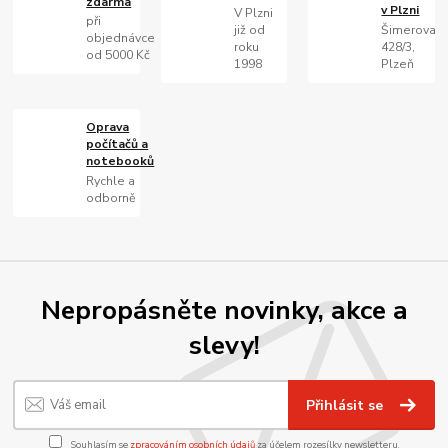
zdarma
v Plzni
V Plzni
při
již od
Šimerova
objednávce
roku
428/3,
od 5000 Kč
1998
Plzeň
Oprava
počítačů a
notebooků
Rychle a
odborně
Nepropásněte novinky, akce a
slevy!
Přihlásit se
Souhlasím se
zpracováním osobních údajů
za účelem rozesílky newsletteru.