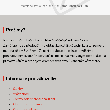
Můžete se kdykoli odhlásit. Zasíláme jednou za 14 dní.
Proč my?
Jsme společnost působící na trhu úspěšně již od roku 1998.
Zaměřujeme se především na oblast kancelářské techniky a to zejména
multifunkční A3 zařízení. Za naší dlouholetou existenci vděčíme
poskytováním kvalitních servisních služeb kvalifikovaným personálem a
provozováním a prodejem osvědčených strojů kancelářské techniky.
Informace pro zákazníky
Služby
Vrátit zboží
Zpětný odběr elektrozařízení
Obchodní podmínky
Ochrana soukromí