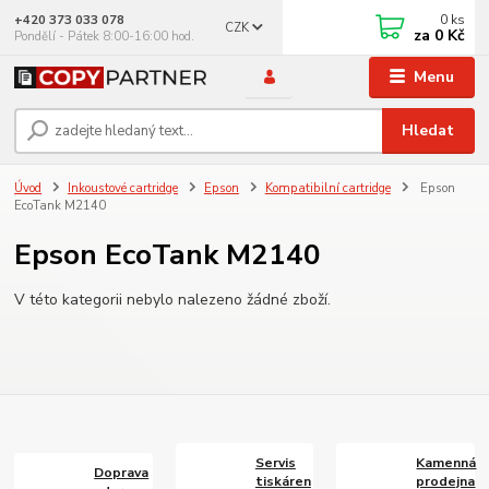
0
ks
+420 373 033 078
CZK
za
0 Kč
Pondělí - Pátek 8:00-16:00 hod.
Menu
Hledat
Úvod
Inkoustové cartridge
Epson
Kompatibilní cartridge
Epson
EcoTank M2140
Epson EcoTank M2140
V této kategorii nebylo nalezeno žádné zboží.
Servis
Kamenná
Doprava
tiskáren
prodejna