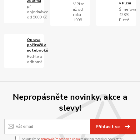
zdarma
v Plzni
V Plzni
při
již od
Šimerova
objednávce
roku
428/3,
od 5000 Kč
1998
Plzeň
Oprava
počítačů a
notebooků
Rychle a
odborně
Nepropásněte novinky, akce a
slevy!
Přihlásit se
Souhlasím se
zpracováním osobních údajů
za účelem rozesílky newsletteru.