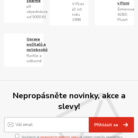
zdarma
v Plzni
V Plzni
při
již od
Šimerova
objednávce
roku
428/3,
od 5000 Kč
1998
Plzeň
Oprava
počítačů a
notebooků
Rychle a
odborně
Nepropásněte novinky, akce a
slevy!
Přihlásit se
Souhlasím se
zpracováním osobních údajů
za účelem rozesílky newsletteru.