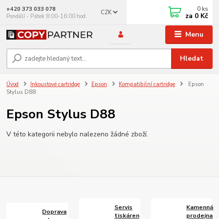
0
ks
+420 373 033 078
CZK
za
0 Kč
Pondělí - Pátek 8:00-16:00 hod.
Menu
Hledat
Úvod
Inkoustové cartridge
Epson
Kompatibilní cartridge
Epson
Stylus D88
Epson Stylus D88
V této kategorii nebylo nalezeno žádné zboží.
Servis
Kamenná
Doprava
tiskáren
prodejna