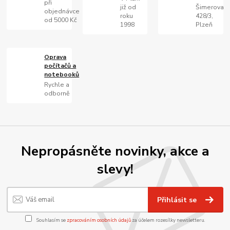
při
již od
Šimerova
objednávce
roku
428/3,
od 5000 Kč
1998
Plzeň
Oprava
počítačů a
notebooků
Rychle a
odborně
Nepropásněte novinky, akce a
slevy!
Přihlásit se
Souhlasím se
zpracováním osobních údajů
za účelem rozesílky newsletteru.