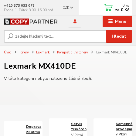
0
ks
+420 373 033 078
CZK
za
0 Kč
Pondělí - Pátek 8:00-16:00 hod.
Menu
Hledat
Úvod
Tonery
Lexmark
Kompatibilní tonery
Lexmark MX410DE
Lexmark MX410DE
V této kategorii nebylo nalezeno žádné zboží.
Servis
Kamenná
Doprava
tiskáren
prodejna
zdarma
v Plzni
V Plzni