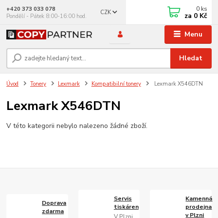
0
ks
+420 373 033 078
CZK
za
0 Kč
Pondělí - Pátek 8:00-16:00 hod.
Menu
Hledat
Úvod
Tonery
Lexmark
Kompatibilní tonery
Lexmark X546DTN
Lexmark X546DTN
V této kategorii nebylo nalezeno žádné zboží.
Servis
Kamenná
Doprava
tiskáren
prodejna
zdarma
v Plzni
V Plzni