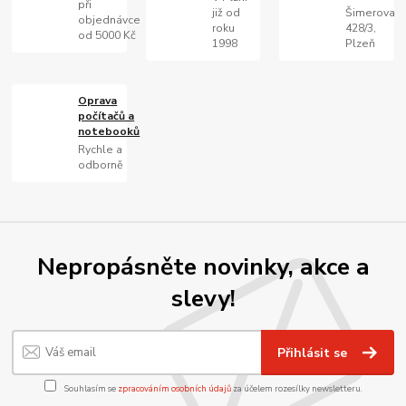
při
již od
Šimerova
objednávce
roku
428/3,
od 5000 Kč
1998
Plzeň
Oprava
počítačů a
notebooků
Rychle a
odborně
Nepropásněte novinky, akce a
slevy!
Přihlásit se
Souhlasím se
zpracováním osobních údajů
za účelem rozesílky newsletteru.