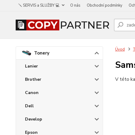
🪛 SERVIS a SLUŽBY 💻
O nás
Obchodní podmínky
Och
Úvod
Tonery
Sam
Lanier
V této ka
Brother
Canon
Dell
Develop
Epson