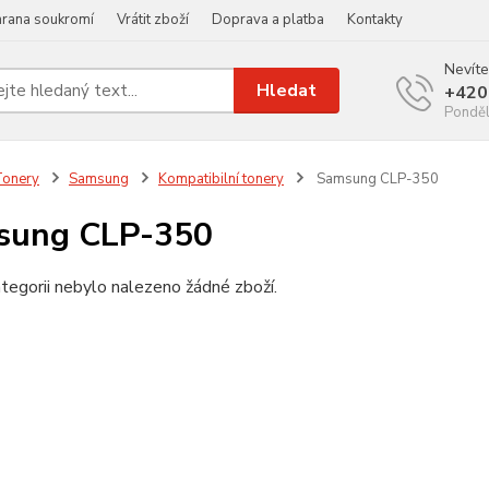
rana soukromí
Vrátit zboží
Doprava a platba
Kontakty
Nevíte
Hledat
+420
Ponděl
Tonery
Samsung
Kompatibilní tonery
Samsung CLP-350
sung CLP-350
tegorii nebylo nalezeno žádné zboží.