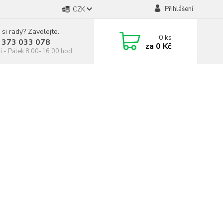
Přihlášení
CZK
 si rady? Zavolejte.
0
ks
 373 033 078
za
0 Kč
í - Pátek 8:00-16:00 hod.