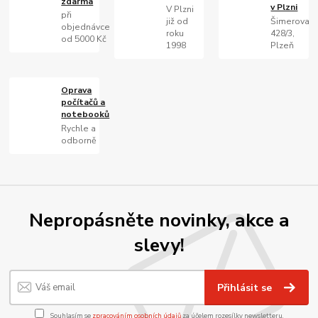
zdarma
v Plzni
V Plzni
při
již od
Šimerova
objednávce
roku
428/3,
od 5000 Kč
1998
Plzeň
Oprava
počítačů a
notebooků
Rychle a
odborně
Nepropásněte novinky, akce a
slevy!
Přihlásit se
Souhlasím se
zpracováním osobních údajů
za účelem rozesílky newsletteru.