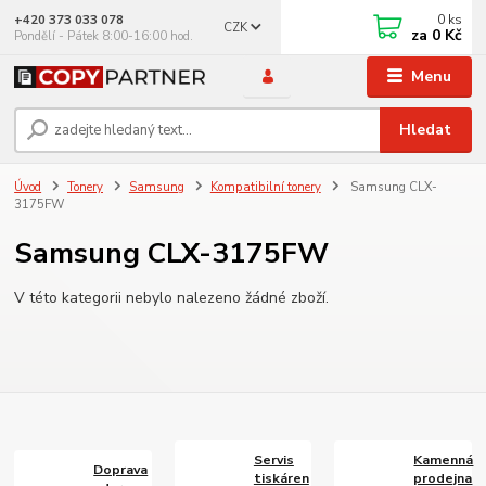
0
ks
+420 373 033 078
CZK
za
0 Kč
Pondělí - Pátek 8:00-16:00 hod.
Menu
Hledat
Úvod
Tonery
Samsung
Kompatibilní tonery
Samsung CLX-
3175FW
Samsung CLX-3175FW
V této kategorii nebylo nalezeno žádné zboží.
Servis
Kamenná
Doprava
tiskáren
prodejna