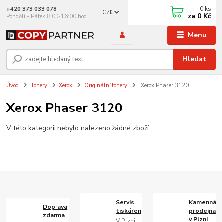
0
ks
+420 373 033 078
CZK
za
0 Kč
Pondělí - Pátek 8:00-16:00 hod.
Menu
Hledat
Úvod
Tonery
Xerox
Originální tonery
Xerox Phaser 3120
Xerox Phaser 3120
V této kategorii nebylo nalezeno žádné zboží.
Servis
Kamenná
Doprava
tiskáren
prodejna
zdarma
v Plzni
V Plzni