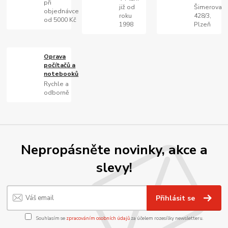
při
již od
Šimerova
objednávce
roku
428/3,
od 5000 Kč
1998
Plzeň
Oprava
počítačů a
notebooků
Rychle a
odborně
Nepropásněte novinky, akce a
slevy!
Přihlásit se
Souhlasím se
zpracováním osobních údajů
za účelem rozesílky newsletteru.