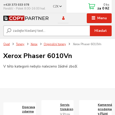
0
ks
+420 373 033 078
CZK
za
0 Kč
Pondělí - Pátek 8:00-16:00 hod.
Menu
Hledat
Úvod
Tonery
Xerox
Originální tonery
Xerox Phaser 6010Vn
Xerox Phaser 6010Vn
V této kategorii nebylo nalezeno žádné zboží.
Servis
Kamenná
Doprava
tiskáren
prodejna
zdarma
v Plzni
V Plzni