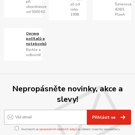
při
již od
Šimerova
objednávce
roku
428/3,
od 5000 Kč
1998
Plzeň
Oprava
počítačů a
notebooků
Rychle a
odborně
Nepropásněte novinky, akce a
slevy!
Přihlásit se
Souhlasím se
zpracováním osobních údajů
za účelem rozesílky newsletteru.