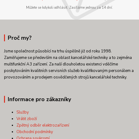
Můžete se kdykoli odhlásit. Zasíláme jednou za 14 dní.
Proč my?
Jsme společnost působící na trhu úspěšně již od roku 1998.
Zaměřujeme se především na oblast kancelářské techniky a to zejména
multifunkční A3 zařízení. Za naší dlouholetou existenci vděčíme
poskytováním kvalitních servisních služeb kvalifikovaným personálem a
provozováním a prodejem osvědčených strojů kancelářské techniky.
Informace pro zákazníky
Služby
Vrátit zboží
Zpětný odběr elektrozařízení
Obchodní podmínky
Ochrana soukromí