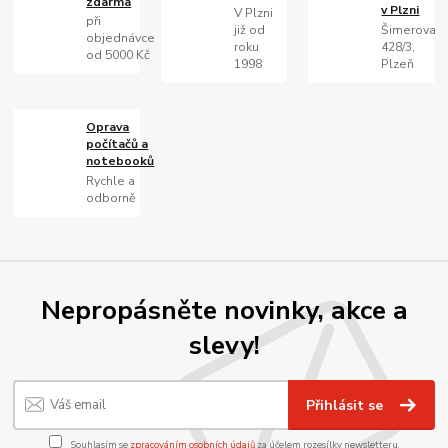
zdarma
v Plzni
V Plzni
při
již od
Šimerova
objednávce
roku
428/3,
od 5000 Kč
1998
Plzeň
Oprava
počítačů a
notebooků
Rychle a
odborně
Nepropásněte novinky, akce a
slevy!
Přihlásit se
Souhlasím se
zpracováním osobních údajů
za účelem rozesílky newsletteru.