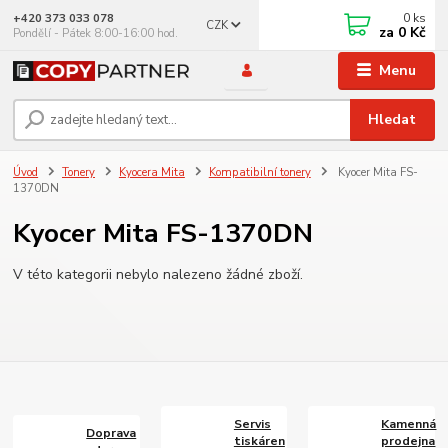
0
ks
+420 373 033 078
CZK
za
0 Kč
Pondělí - Pátek 8:00-16:00 hod.
Menu
Hledat
Úvod
Tonery
Kyocera Mita
Kompatibilní tonery
Kyocer Mita FS-
1370DN
Kyocer Mita FS-1370DN
V této kategorii nebylo nalezeno žádné zboží.
Servis
Kamenná
Doprava
tiskáren
prodejna