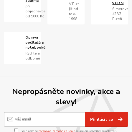
zdarma
v Plzni
V Plzni
při
již od
Šimerova
objednávce
roku
428/3,
od 5000 Kč
1998
Plzeň
Oprava
počítačů a
notebooků
Rychle a
odborně
Nepropásněte novinky, akce a
slevy!
Přihlásit se
Souhlasím se
zpracováním osobních údajů
za účelem rozesílky newsletteru.