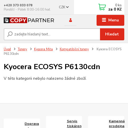
0
ks
+420 373 033 078
CZK
za
0 Kč
Pondělí - Pátek 8:00-16:00 hod.
Menu
Hledat
Úvod
Tonery
Kyocera Mita
Kompatibilní tonery
Kyocera ECOSYS
P6130cdn
Kyocera ECOSYS P6130cdn
V této kategorii nebylo nalezeno žádné zboží.
Servis
Kamenná
Doprava
tiskáren
prodejna