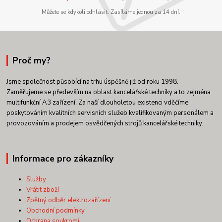
Můžete se kdykoli odhlásit. Zasíláme jednou za 14 dní.
Proč my?
Jsme společnost působící na trhu úspěšně již od roku 1998.
Zaměřujeme se především na oblast kancelářské techniky a to zejména
multifunkční A3 zařízení. Za naší dlouholetou existenci vděčíme
poskytováním kvalitních servisních služeb kvalifikovaným personálem a
provozováním a prodejem osvědčených strojů kancelářské techniky.
Informace pro zákazníky
Služby
Vrátit zboží
Zpětný odběr elektrozařízení
Obchodní podmínky
Ochrana soukromí