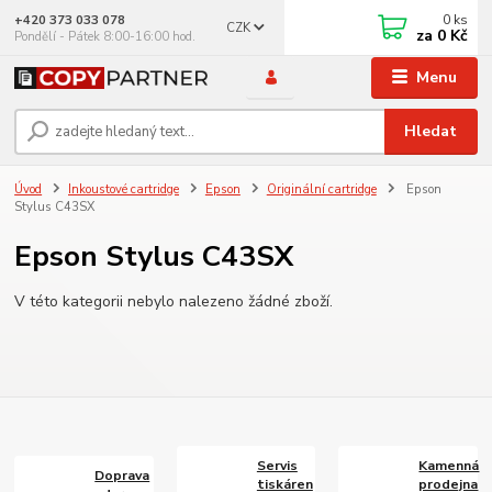
0
ks
+420 373 033 078
CZK
za
0 Kč
Pondělí - Pátek 8:00-16:00 hod.
Menu
Hledat
Úvod
Inkoustové cartridge
Epson
Originální cartridge
Epson
Stylus C43SX
Epson Stylus C43SX
V této kategorii nebylo nalezeno žádné zboží.
Servis
Kamenná
Doprava
tiskáren
prodejna