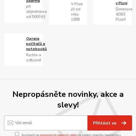
zdarma
v Plzni
V Plzni
při
již od
Šimerova
objednávce
roku
428/3,
od 5000 Kč
1998
Plzeň
Oprava
počítačů a
notebooků
Rychle a
odborně
Nepropásněte novinky, akce a
slevy!
Přihlásit se
Souhlasím se
zpracováním osobních údajů
za účelem rozesílky newsletteru.