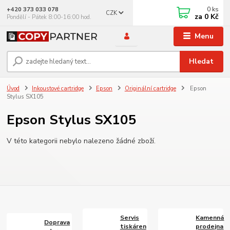
0
ks
+420 373 033 078
CZK
za
0 Kč
Pondělí - Pátek 8:00-16:00 hod.
Menu
Hledat
Úvod
Inkoustové cartridge
Epson
Originální cartridge
Epson
Stylus SX105
Epson Stylus SX105
V této kategorii nebylo nalezeno žádné zboží.
Servis
Kamenná
Doprava
tiskáren
prodejna