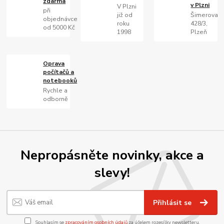
zdarma
v Plzni
V Plzni
při
již od
Šimerova
objednávce
roku
428/3,
od 5000 Kč
1998
Plzeň
Oprava
počítačů a
notebooků
Rychle a
odborně
Nepropásněte novinky, akce a
slevy!
Přihlásit se
Souhlasím se
zpracováním osobních údajů
za účelem rozesílky newsletteru.