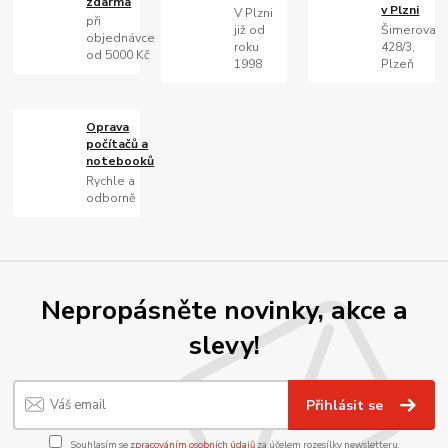
zdarma
v Plzni
V Plzni
při
již od
Šimerova
objednávce
roku
428/3,
od 5000 Kč
1998
Plzeň
Oprava
počítačů a
notebooků
Rychle a
odborně
Nepropásněte novinky, akce a
slevy!
Přihlásit se
Souhlasím se
zpracováním osobních údajů
za účelem rozesílky newsletteru.