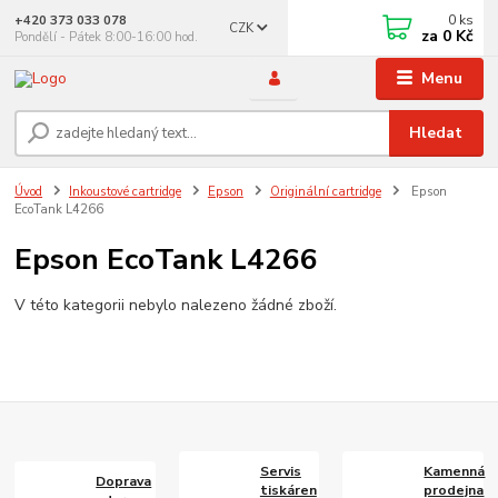
0
ks
+420 373 033 078
CZK
za
0 Kč
Pondělí - Pátek 8:00-16:00 hod.
Menu
Hledat
Úvod
Inkoustové cartridge
Epson
Originální cartridge
Epson
EcoTank L4266
Epson EcoTank L4266
V této kategorii nebylo nalezeno žádné zboží.
Servis
Kamenná
Doprava
tiskáren
prodejna