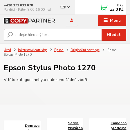
0
ks
+420 373 033 078
CZK
za
0 Kč
Pondělí - Pátek 8:00-16:00 hod.
Menu
Hledat
Úvod
Inkoustové cartridge
Epson
Originální cartridge
Epson
Stylus Photo 1270
Epson Stylus Photo 1270
V této kategorii nebylo nalezeno žádné zboží.
Servis
Kamenná
Doprava
tiskáren
prodejna