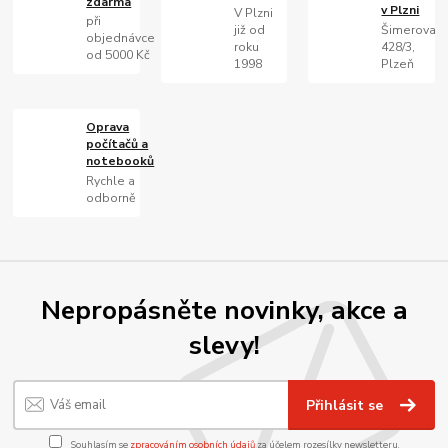
zdarma
v Plzni
V Plzni
při
již od
Šimerova
objednávce
roku
428/3,
od 5000 Kč
1998
Plzeň
Oprava
počítačů a
notebooků
Rychle a
odborně
Nepropásněte novinky, akce a
slevy!
Přihlásit se
Souhlasím se
zpracováním osobních údajů
za účelem rozesílky newsletteru.