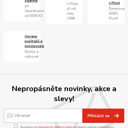
zdarma
v Plzni
V Plzni
při
již od
Šimerova
objednávce
roku
428/3,
od 5000 Kč
1998
Plzeň
Oprava
počítačů a
notebooků
Rychle a
odborně
Nepropásněte novinky, akce a
slevy!
Přihlásit se
Souhlasím se
zpracováním osobních údajů
za účelem rozesílky newsletteru.