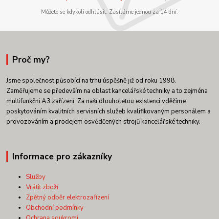
Můžete se kdykoli odhlásit. Zasíláme jednou za 14 dní.
Proč my?
Jsme společnost působící na trhu úspěšně již od roku 1998.
Zaměřujeme se především na oblast kancelářské techniky a to zejména
multifunkční A3 zařízení. Za naší dlouholetou existenci vděčíme
poskytováním kvalitních servisních služeb kvalifikovaným personálem a
provozováním a prodejem osvědčených strojů kancelářské techniky.
Informace pro zákazníky
Služby
Vrátit zboží
Zpětný odběr elektrozařízení
Obchodní podmínky
Ochrana soukromí