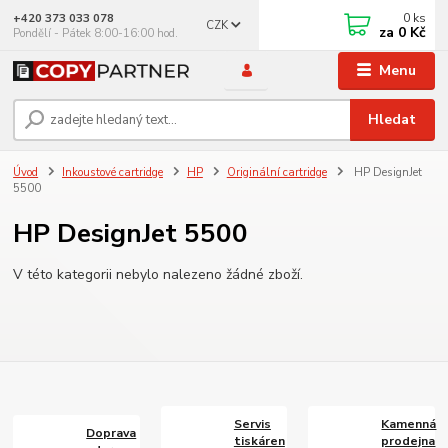
0
ks
+420 373 033 078
CZK
za
0 Kč
Pondělí - Pátek 8:00-16:00 hod.
Menu
Hledat
Úvod
Inkoustové cartridge
HP
Originální cartridge
HP DesignJet
5500
HP DesignJet 5500
V této kategorii nebylo nalezeno žádné zboží.
Servis
Kamenná
Doprava
tiskáren
prodejna