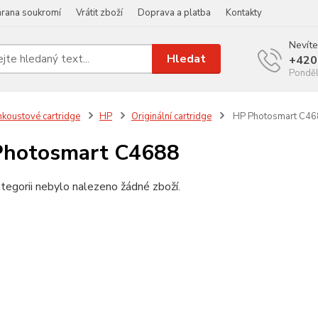
rana soukromí
Vrátit zboží
Doprava a platba
Kontakty
Nevíte
Hledat
+420
Ponděl
nkoustové cartridge
HP
Originální cartridge
HP Photosmart C46
Photosmart C4688
tegorii nebylo nalezeno žádné zboží.