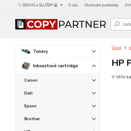
🪛 SERVIS a SLUŽBY 💻
O nás
Obchodní podmínky
Och
Úvod
I
Tonery
HP 
Inkoustové cartridge
V této ka
Canon
Dell
Epson
Brother