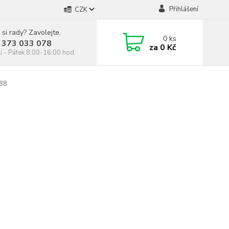
Přihlášení
CZK
 si rady? Zavolejte.
0
ks
 373 033 078
za
0 Kč
í - Pátek 8:00-16:00 hod.
88