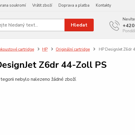
rana soukromí
Vrátit zboží
Doprava a platba
Kontakty
Nevíte
Hledat
+420
Ponděl
nkoustové cartridge
HP
Originální cartridge
HP DesignJet Z6dr 4
esignJet Z6dr 44-Zoll PS
tegorii nebylo nalezeno žádné zboží.