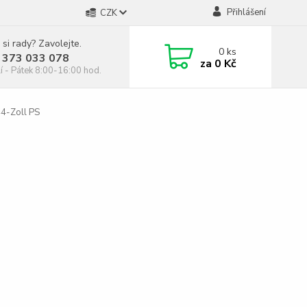
Přihlášení
CZK
 si rady? Zavolejte.
0
ks
 373 033 078
za
0 Kč
í - Pátek 8:00-16:00 hod.
4-Zoll PS