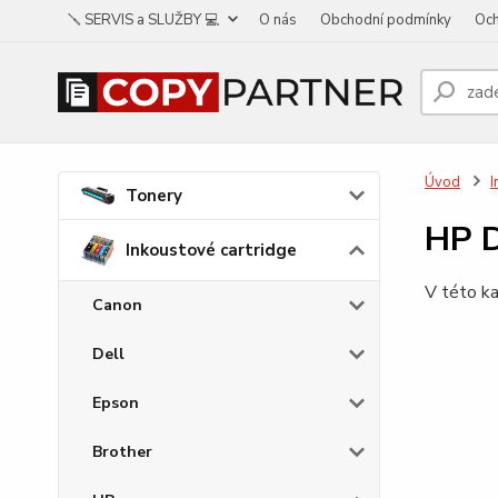
🪛 SERVIS a SLUŽBY 💻
O nás
Obchodní podmínky
Och
Úvod
I
Tonery
HP D
Inkoustové cartridge
V této ka
Canon
Dell
Epson
Brother